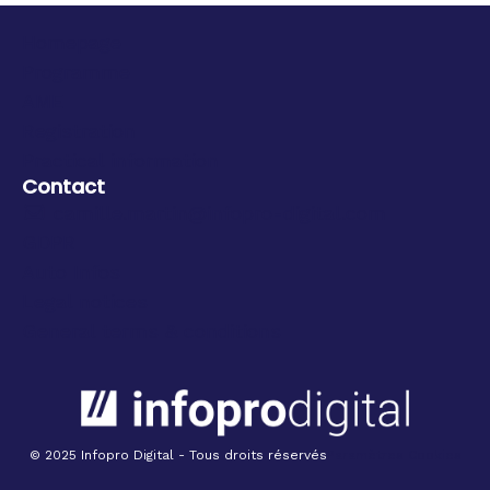
Homepage
Programme
AME
Registration
Practical information
Contact
camille.martin@infopro-digital.com
GDPR
Auto Infos
Legal notices
General terms & conditions
© 2025 Infopro Digital - Tous droits réservés
Paramètres Cookies